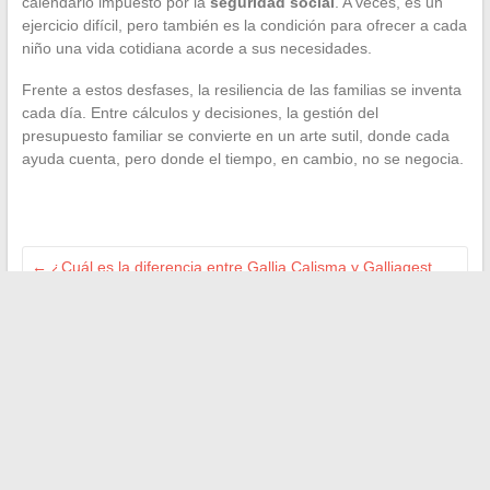
calendario impuesto por la
seguridad social
. A veces, es un
ejercicio difícil, pero también es la condición para ofrecer a cada
niño una vida cotidiana acorde a sus necesidades.
Frente a estos desfases, la resiliencia de las familias se inventa
cada día. Entre cálculos y decisiones, la gestión del
presupuesto familiar se convierte en un arte sutil, donde cada
ayuda cuenta, pero donde el tiempo, en cambio, no se negocia.
←
¿Cuál es la diferencia entre Gallia Calisma y Galliagest
Premium para bebé?
Las mejores aplicaciones para obtener un adelanto de dinero
instantáneo en caso de emergencia
→
Buscar