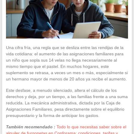
Una cifra fría, una regla que se desliza entre las rendijas de la
vida cotidiana: el aumento de las asignaciones familiares para
un niño que sopla sus 14 velas no llega necesariamente al
mismo tiempo que el pastel. En muchos hogares, este
suplemento se retrasa, a veces un mes o más, especialmente si
un hermano mayor de menos de 20 años ya recibe el aumento.
Este desfase, a menudo silenciado, altera el cálculo de los
derechos y deja, por un tiempo, a las familias frente a una suma
reducida. La mecánica administrativa, dictada por la Caja de
Asignaciones Familiares, pesa directamente sobre el equilibrio
presupuestario y la forma de anticipar los gastos.
También recomendado :
Todo lo que necesitas saber sobre el
alquiler de furgonetas en Conforama: condiciones, tarifas y